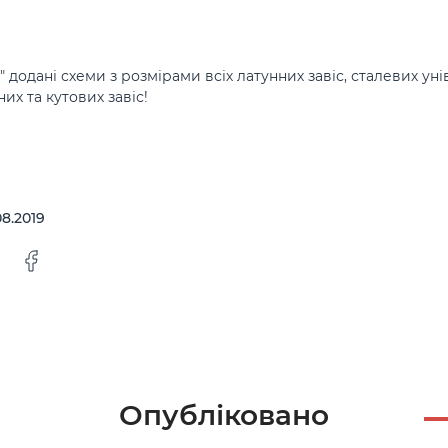
" додані схеми з розмірами всіх латунних завіс, сталевих ун
их та кутових завіс!
08.2019
Опубліковано