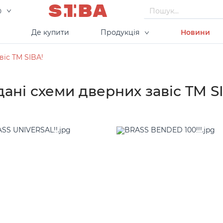
0
ю
Де купити
Продукція
Новини
віс TM SIBA!
ані схеми дверних завіс TM S