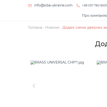
info@siba-ukraine.com
+38 057 780 850
Про компані
Головна
 - 
Новини
 - 
Додані схеми дверних за
Дод