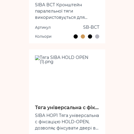
Гарантія на
SIBA BCT Кронштейн
функціональність - 1 рік.
паралельної тяги
Тип передачі - колінний.
використовується для
встановлення дотягувача "в
SB-BCT
Артикул
пройомі", коли неможливо
безпосереднє кріплення
Кольори
тяги до коробу дверей.
Тяга універсальна с фіксацією HOLD-OPEN
SIBA HOP1 Тяга універсальна
с фіксацією HOLD-OPEN,
дозволяє фіксувати двері в