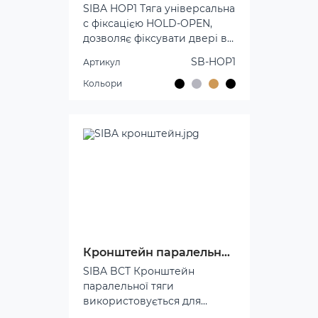
SIBA HOP1 Тяга універсальна
функціональність - 1 рік.
с фіксацією HOLD-OPEN,
Тип передачі - колінний.
дозволяє фіксувати двері в
відчиненному стані на будь-
SB-HOP1
Артикул
який кут (регулюється). Тяга
сумісна з будь-
Кольори
яким дотягувачем SB-1024
без вбудованої функції
фіксації.
Кронштейн паралельної тяги
SIBA BCT Кронштейн
паралельної тяги
використовується для
встановлення дотягувача "в