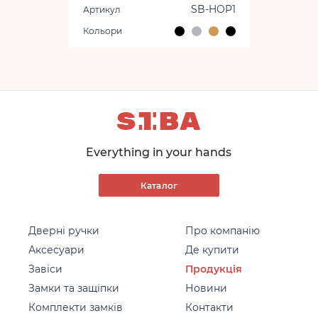
відчиненному стані на будь-
SB-HOP1
Артикул
який кут (регулюється). Тяга
сумісна з будь-
Кольори
яким дотягувачем SB-1024
без вбудованої функції
фіксації.
Everything in your hands
Каталог
Дверні ручки
Про компанію
Аксесуари
Де купити
Завіси
Продукція
Замки та защіпки
Новини
Комплекти замків
Контакти