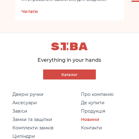
дверей!
Сумісна з замками типу 252R.
Читати
Ідеально підходить для комплектації
дверей рівня економ +, середній.
Everything in your hands
Каталог
Дверні ручки
Про компанію
Аксесуари
Де купити
Завіси
Продукція
Замки та защіпки
Новини
Комплекти замків
Контакти
Циліндри