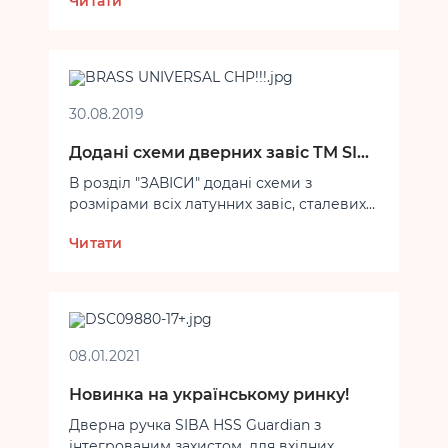
Читати
AISI 304, ідеально підходять для об'єктів з
високою інтенсивністю прохідності
(офіси, магазини, готелі, учбові та
медичні заклади і т.п.), а також для
приміщень з підвищеною вологістю.
Ручки з нержавіючої сталі допускають
30.08.2019
системну обробку миючими засобами,
не втрачаючи при цьому зовнішнього
Додані схеми дверних завіс TM SIBA!
вигляду, що є важливою вимогою для
В розділ "ЗАВІСИ" додані схеми з
публічних приміщень та медичних
розмірами всіх латунних завіс, сталевих
закладів.
універсальних, радісних, накладних та
Читати
кутових завіс!
08.01.2021
Новинка на українському ринку!
Дверна ручка SIBA HSS Guardian з
інтегрованим захистом, для вхідних