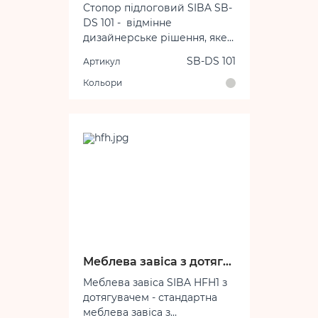
Стопор підлоговий SIBA SB-
DS 101 - відмінне
дизайнерське рішення, яке
задовольнить смак
Розмір стопору: 30х48 мм
SB-DS 101
Артикул
більшості покупців.
Кольори
Меблева завіса з дотягувачем
Меблева завіса SIBA HFH1 з
дотягувачем - стандартна
меблева завіса з