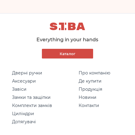
Якість продукту на
найвищому рівні і
відповідає всім стандартам
галузі.
Everything in your hands
Каталог
Дверні ручки
Про компанію
Аксесуари
Де купити
Завіси
Продукція
Замки та защіпки
Новини
Комплекти замків
Контакти
Циліндри
Дотягувачі