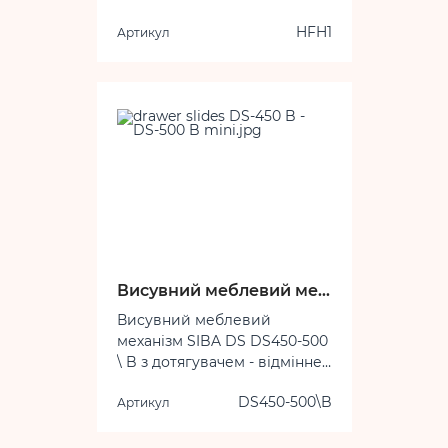
вбудованим газомасляним
HFH1
Артикул
дотягувачем, забезпечує
плавне й тихе замикання
дверей вашої меблів.
Відповідає найвищим
вимогам якості,
встановленим в даній галузі.
Висувний меблевий механізм з дотягувачем
Висувний меблевий
механізм SIBA DS DS450-500
\ B з дотягувачем - відмінне
рішення для реалізації
Можлива глибина ящика:
DS450-500\B
Артикул
тихого і безшумного
450 і 500 мм.
закривання меблевих
ящиків підвищеної глибини.